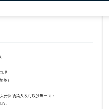
限
 自理
可续签）
头要快 烫染头发可以独当一面；
耐心。