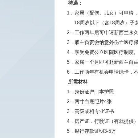
待遇
：
1 . 家属（配偶、儿女）可申
18周岁以下（含18周岁）子
2．工作两年后可申请新西兰永
3．雇主负责缴纳意外伤亡医疗
4．享受免费公立医院医疗制度
5．家属一个月即可赴新西兰自
6．工作两年有机会申请绿卡，
所需材料
1．身份证户口本护照
2．两寸白底照片4张
3．高级或相专业证书
4．房产证．行驶证（有就提供
5．银行存款证明3-5万